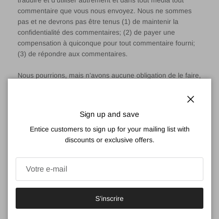
traduire et d’utiliser autrement et dans tout média tout
commentaire que vous nous envoyez. Nous ne sommes
pas et ne devrons pas être tenus (1) de maintenir la
confidentialité des commentaires; (2) de payer une
compensation à quiconque pour tout commentaire fourni;
(3) de répondre aux commentaires.
Nous pourrions, mais n’avons aucune obligation de le faire,
surveiller, modifier ou supprimer le contenu que nous
estimons, à notre seule discrétion, être illégal, offensant,
menaçant, injurieux, diffamatoire, pornographique,
Fermer
Sign up and save
obscène ou autrement répréhensible, ou qui enfreint toute
propriété intellectuelle ou ces Conditions Générales de
Entice customers to sign up for your mailing list with
Vente et d’Utilisation.
discounts or exclusive offers.
Vous vous engagez à écrire des commentaires qui ne
violent pas les droits de tierces parties, y compris les droits
d’auteur, les marques déposées, la confidentialité, la
personnalité, ou d’autres droits personnels ou de propriété.
S’inscrire
Vous convenez également que vos commentaires ne
contiendront pas de contenu illégal, diffamatoire, offensif